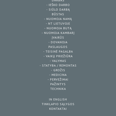
DARBAS
- IEŠKO DARBO
- SIŪLO DARBĄ
BŪSTAS
- NUOMOJA NAMĄ
- NT LIETUVOJE
- NUOMOJA BUTĄ
- NUOMOJA KAMBARĮ
ĮVAIRŪS
- DOVANOJA
PASLAUGOS
- TEISINĖ PAGALBA
- VAIKŲ PRIEŽIŪRA
- VALYMAS
- STATYBA / REMONTAS
- GROŽIS
- MEDICINA
- PERVEŽIMAI
PAŽINTYS
TECHNIKA
IN ENGLISH
TINKLAPIO SĄLYGOS
KONTAKTAI