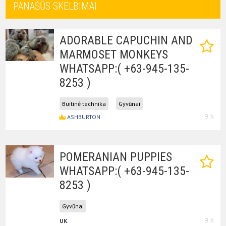
PANAŠŪS SKELBIMAI
ADORABLE CAPUCHIN AND
MARMOSET MONKEYS
WHATSAPP:( +63-945-135-
8253 )
Buitinė technika
Gyvūnai
9 h
ASHBURTON
POMERANIAN PUPPIES
WHATSAPP:( +63-945-135-
8253 )
Gyvūnai
9 h
UK