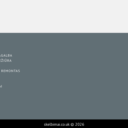
S
PAGALBA
IEŽIŪRA
/ REMONTAS
AI
skelbimai.co.uk © 2026