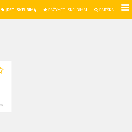
ĮDĖTI SKELBIMĄ
PAŽYMETI SKELBIMAI
PAIEŠKA
n.