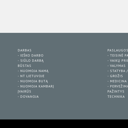
DARBAS
PASLAUGO
- IEŠKO DARBO
- TEISINĖ 
- SIŪLO DARBĄ
- VAIKŲ PR
BŪSTAS
- VALYMAS
- NUOMOJA NAMĄ
- STATYBA 
- NT LIETUVOJE
- GROŽIS
- NUOMOJA BUTĄ
- MEDICINA
- NUOMOJA KAMBARĮ
- PERVEŽIM
ĮVAIRŪS
PAŽINTYS
- DOVANOJA
TECHNIKA