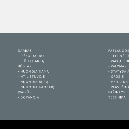
DARBAS
PASLAUGO
- IEŠKO DARBO
- TEISINĖ 
- SIŪLO DARBĄ
- VAIKŲ PR
BŪSTAS
- VALYMAS
- NUOMOJA NAMĄ
- STATYBA 
- NT LIETUVOJE
- GROŽIS
- NUOMOJA BUTĄ
- MEDICINA
- NUOMOJA KAMBARĮ
- PERVEŽIM
ĮVAIRŪS
PAŽINTYS
- DOVANOJA
TECHNIKA