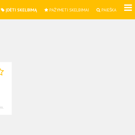
ĮDĖTI SKELBIMĄ
PAŽYMETI SKELBIMAI
PAIEŠKA
n.