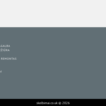
S
PAGALBA
IEŽIŪRA
/ REMONTAS
AI
skelbimai.co.uk © 2026