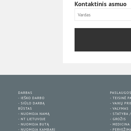
Kontaktinis asmuo
DARBAS
PASLAUGO
- IEŠKO DARBO
- TEISINĖ 
- SIŪLO DARBĄ
- VAIKŲ PR
BŪSTAS
- VALYMAS
- NUOMOJA NAMĄ
- STATYBA 
- NT LIETUVOJE
- GROŽIS
- NUOMOJA BUTĄ
- MEDICINA
- NUOMOJA KAMBARĮ
- PERVEŽIM