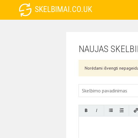
SKELBIMAI.CO.UK
NAUJAS SKELB
Norėdami išvengti nepageida