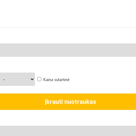
Kaina sutartinė
Įkrauti nuotraukas