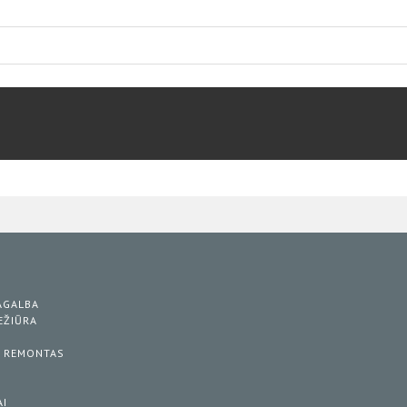
S
PAGALBA
IEŽIŪRA
/ REMONTAS
AI