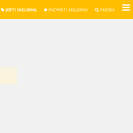
ĮDĖTI SKELBIMĄ
PAŽYMETI SKELBIMAI
PAIEŠKA